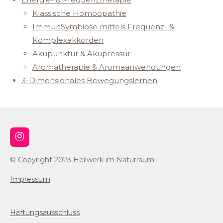
Klassische Homöopathie
ImmunSymbiose mittels Frequenz- &
Komplexakkorden
Akupunktur & Akupressur
Aromatherapie & Aromaanwendungen
3-Dimensionales Bewegungslernen
I
n
s
© Copyright 2023 Heilwerk im Naturraum
t
a
Impressum
g
r
a
m
Haftungsausschluss