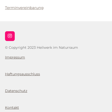
Terminvereinbarung
I
n
s
© Copyright 2023 Heilwerk im Naturraum
t
a
Impressum
g
r
a
m
Haftungsausschluss
Datenschutz
Kontakt