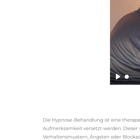
P
l
a
y
Die Hypnose-Behandlung ist eine therapeu
Aufmerksamkeit versetzt werden. Dieser 
Verhaltensmustern, Ängsten oder Blocka