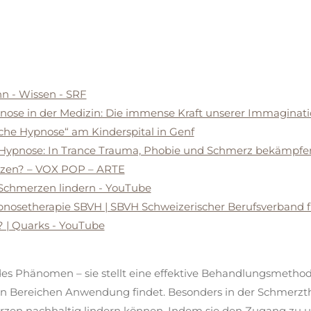
n - Wissen - SRF
nose in der Medizin: Die immense Kraft unserer Immaginat
sche Hypnose“ am Kinderspital in Ge
nf
Hypnose: In Trance Trauma, Phobie und Schmerz bekämpfe
rzen? – VOX POP – ARTE
 Schmerzen lindern - YouTube
pnosetherapie SBVH | SBVH Schweizerischer Berufsverband 
? | Quarks - YouTube
des Phänomen – sie stellt eine effektive Behandlungsmethode
n Bereichen Anwendung findet. Besonders in der
Schmerzth
rzen nachhaltig lindern können. Indem sie den Zugang zu 