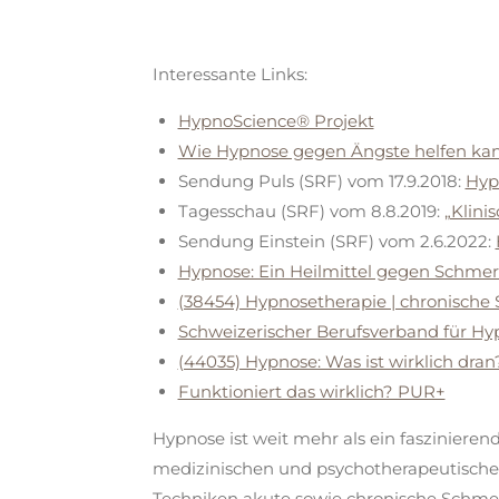
Interessante Links:
HypnoScience® Projekt
Wie Hypnose gegen Ängste helfen kan
Sendung Puls (SRF) vom 17.9.2018:
Hyp
Tagesschau (SRF) vom 8.8.2019:
„Klini
Sendung Einstein (SRF) vom 2.6.2022:
Hypnose: Ein Heilmittel gegen Schme
(38454) Hypnosetherapie | chronische
Schweizerischer Berufsverband für Hy
(44035) Hypnose: Was ist wirklich dran
Funktioniert das wirklich? PUR+
Hypnose ist weit mehr als ein faszinieren
medizinischen und psychotherapeutische
Techniken akute sowie chronische Schme