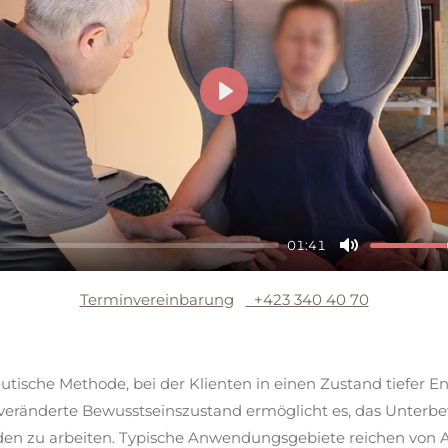
P
l
a
y
01:41
M
u
Terminvereinbarung
+423 340 40 70
t
e
tische Methode, bei der Klienten in einen Zustand tiefer E
veränderte Bewusstseinszustand ermöglicht es, das Unterbe
den zu arbeiten. Typische Anwendungsgebiete reichen von