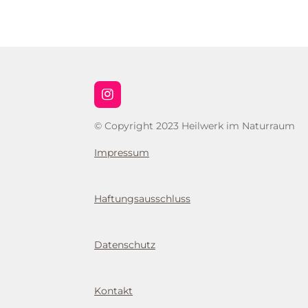
I
n
s
© Copyright 2023 Heilwerk im Naturraum
t
a
Impressum
g
r
a
m
Haftungsausschluss
Datenschutz
Kontakt