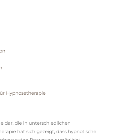
ion
n
für Hypnosetherapie
 dar, die in unterschiedlichen
erapie
hat sich gezeigt, dass hypnotische
unbewussten Prozessen ermöglicht,