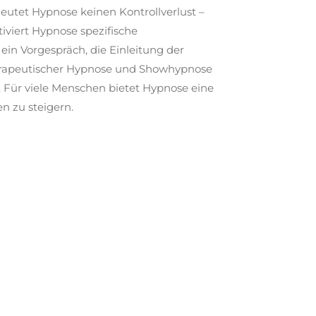
utet Hypnose keinen Kontrollverlust –
p
l
iviert Hypnose spezifische
t
s
i
c
ein Vorgespräch, die Einleitung der
o
r
therapeutischer Hypnose und Showhypnose
n
e
g. Für viele Menschen bietet Hypnose eine
s
e
n zu steigern.
n