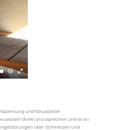
E
E
n
n
a
t
b
e
l
r
ntspannung und fokussierter
e
f
wusstsein direkt anzusprechen und so an
c
u
 Angststörungen über Schmerzen und
a
l