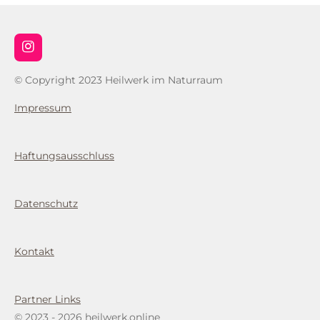
I
n
s
© Copyright 2023 Heilwerk im Naturraum
t
a
Impressum
g
r
a
m
Haftungsausschluss
Datenschutz
Kontakt
Partner Links
© 2023 - 2026 heilwerk.online