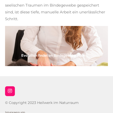
seelischen Traumen im Bindegewebe gespeichert
sind, ist diese tiefe, manuelle Arbeit ein unerlässlicher
Schritt.
I
n
s
© Copyright 2023 Heilwerk im Naturraum
t
a
Impressum