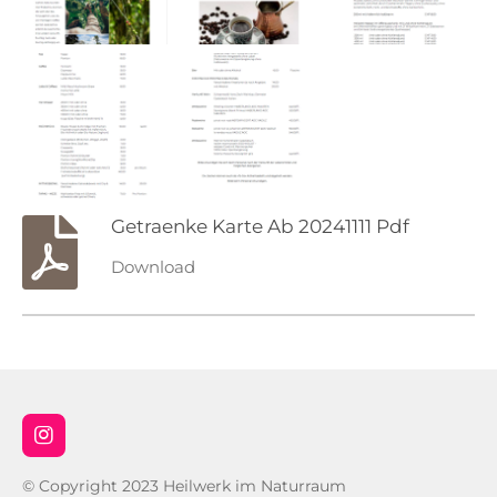
Getraenke Karte Ab 20241111 Pdf
Download
I
n
s
© Copyright 2023 Heilwerk im Naturraum