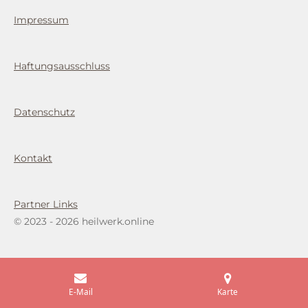
t
a
Impressum
g
r
a
m
Haftungsausschluss
Datenschutz
Kontakt
Partner Links
© 2023 - 2026 heilwerk.online
E-Mail
Karte