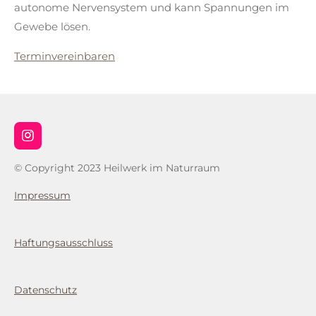
autonome Nervensystem und kann Spannungen im
Gewebe lösen.
Terminvereinbaren
I
n
s
© Copyright 2023 Heilwerk im Naturraum
t
a
Impressum
g
r
a
m
Haftungsausschluss
Datenschutz