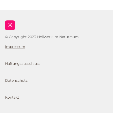
I
n
s
© Copyright 2023 Heilwerk im Naturraum
t
a
Impressum
g
r
a
m
Haftungsausschluss
Datenschutz
Kontakt