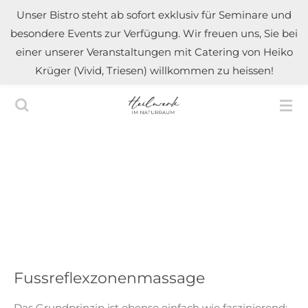
Unser Bistro steht ab sofort exklusiv für Seminare und
Zum
besondere Events zur Verfügung. Wir freuen uns, Sie bei
Hauptinhalt
einer unserer Veranstaltungen mit Catering von Heiko
springen
Krüger (Vivid, Triesen) willkommen zu heissen!
Fussreflexzonenmassage
Das Grundprinzip ist ebenso einfach wie faszinierend: