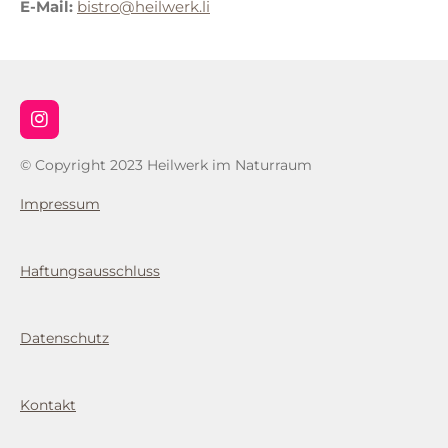
E-Mail:
bistro@heilwerk.li
I
n
s
© Copyright 2023 Heilwerk im Naturraum
t
a
Impressum
g
r
a
m
Haftungsausschluss
Datenschutz
Kontakt