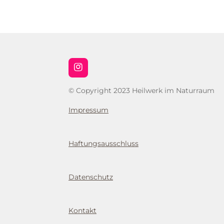
I
n
s
© Copyright 2023 Heilwerk im Naturraum
t
a
Impressum
g
r
a
m
Haftungsausschluss
Datenschutz
Kontakt