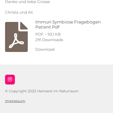
Danke und liebe Grüsse
Christa und Ali
Immun Symbiose Fragebogen
Patient Pdf
PDF – 93,1 KB
291 Downloads
Download
I
n
s
© Copyright 2023 Heilwerk im Naturraum
t
a
Impressum
g
r